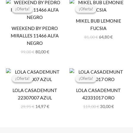
El
El
El
El
precio
precio
precio
precio
¡Oferta!
¡Oferta!
¡Oferta!
¡Oferta!
original
actual
original
actual
era:
es:
era:
es:
MIKEL BUB LEMONIE
99,00 €.
80,00 €.
81,00 €.
64,80 €.
WEEKEND BY PEDRO
FUCSIA
MIRALLES 11466 ALFA
81,00
€
64,80
€
NEGRO
99,00
€
80,00
€
El
El
El
El
precio
precio
precio
precio
¡Oferta!
¡Oferta!
¡Oferta!
¡Oferta!
original
actual
original
actual
era:
es:
era:
es:
LOLA CASADEMUNT
LOLA CASADEMUNT
29,95 €.
14,97 €.
119,00 €.
30,00 €.
22307007 AZUL
42331017 ORO
29,95
€
14,97
€
119,00
€
30,00
€