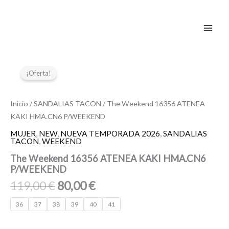
Ir
al
contenido
El
El
The
Weekend
precio
precio
¡Oferta!
16356
original
actual
ATENEA
era:
es:
KAKI
Inicio
/
SANDALIAS TACON
/ The Weekend 16356 ATENEA
119,00 €.
80,00 €.
HMA.CN6
KAKI HMA.CN6 P/WEEKEND
P/WEEKEND
cantidad
MUJER
,
NEW
,
NUEVA TEMPORADA 2026
,
SANDALIAS
TACON
,
WEEKEND
The Weekend 16356 ATENEA KAKI HMA.CN6
P/WEEKEND
119,00
€
80,00
€
36
37
38
39
40
41