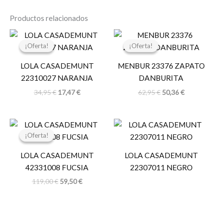
Productos relacionados
El
El
El
El
precio
precio
precio
precio
¡Oferta!
¡Oferta!
¡Oferta!
¡Oferta!
original
actual
original
actual
era:
es:
era:
es:
LOLA CASADEMUNT
MENBUR 23376 ZAPATO
34,95 €.
17,47 €.
62,95 €.
50,36 €.
22310027 NARANJA
DANBURITA
34,95
€
17,47
€
62,95
€
50,36
€
El
El
precio
precio
¡Oferta!
¡Oferta!
original
actual
era:
es:
LOLA CASADEMUNT
LOLA CASADEMUNT
119,00 €.
59,50 €.
42331008 FUCSIA
22307011 NEGRO
119,00
€
59,50
€