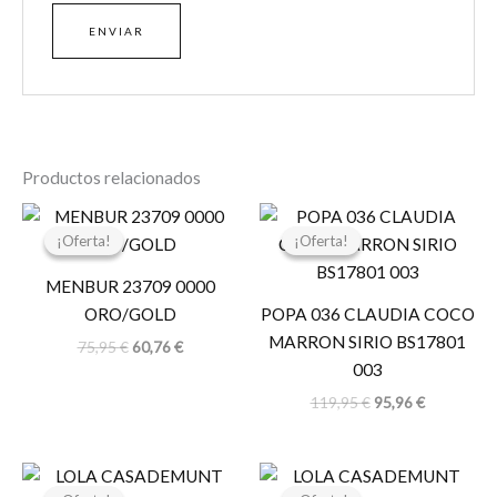
Productos relacionados
El
El
El
El
precio
precio
precio
precio
¡Oferta!
¡Oferta!
¡Oferta!
¡Oferta!
original
actual
original
actual
era:
es:
era:
es:
MENBUR 23709 0000
75,95 €.
60,76 €.
119,95 €.
95,96 €.
ORO/GOLD
POPA 036 CLAUDIA COCO
MARRON SIRIO BS17801
75,95
€
60,76
€
003
119,95
€
95,96
€
El
El
El
El
precio
precio
precio
precio