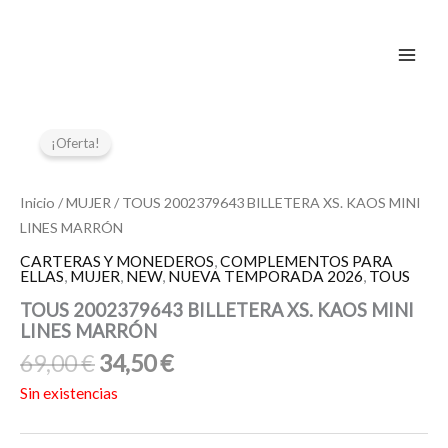
Ir
al
contenido
El
El
precio
precio
¡Oferta!
original
actual
era:
es:
Inicio
/
MUJER
/ TOUS 2002379643 BILLETERA XS. KAOS MINI
69,00 €.
34,50 €.
LINES MARRÓN
CARTERAS Y MONEDEROS
,
COMPLEMENTOS PARA
ELLAS
,
MUJER
,
NEW
,
NUEVA TEMPORADA 2026
,
TOUS
TOUS 2002379643 BILLETERA XS. KAOS MINI
LINES MARRÓN
69,00
€
34,50
€
Sin existencias