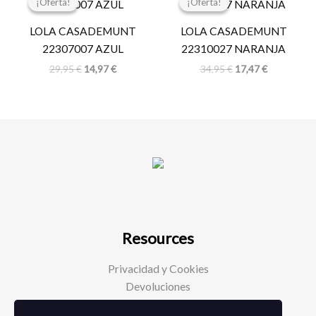
¡Oferta!
¡Oferta!
¡Oferta!
¡Oferta!
original
actual
original
actual
era:
es:
era:
es:
LOLA CASADEMUNT
LOLA CASADEMUNT
29,95 €.
14,97 €.
34,95 €.
17,47 €.
22307007 AZUL
22310027 NARANJA
29,95
€
14,97
€
34,95
€
17,47
€
Resources
Privacidad y Cookies
Devoluciones