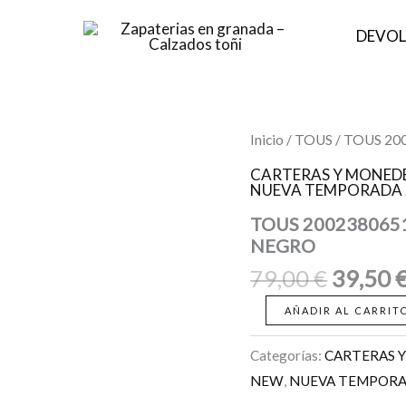
DEVOL
El
TOUS
Inicio
/
TOUS
/ TOUS 2
2002380651
precio
MONEDERO
CARTERAS Y MONED
origina
NUEVA TEMPORADA 
M.
TOUS
era:
TOUS 200238065
JEWELRY
79,00 €
NEGRO
STUDS
NEGRO
79,00
€
39,50
cantidad
AÑADIR AL CARRIT
Categorías:
CARTERAS 
NEW
,
NUEVA TEMPORA