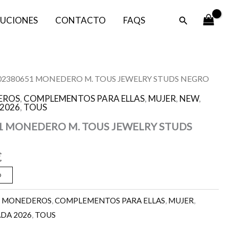
TOUS
era:
es:
JEWELRY
Buscar
UCIONES
CONTACTO
FAQS
79,00 €.
39,50 €.
STUDS
NEGRO
cantidad
El
002380651 MONEDERO M. TOUS JEWELRY STUDS NEGRO
precio
EROS
,
COMPLEMENTOS PARA ELLAS
,
MUJER
,
NEW
,
l
actual
2026
,
TOUS
es:
1 MONEDERO M. TOUS JEWELRY STUDS
.
39,50 €.
€
O
Y MONEDEROS
,
COMPLEMENTOS PARA ELLAS
,
MUJER
,
DA 2026
,
TOUS