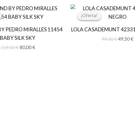
El
El
El
E
precio
precio
precio
p
¡Oferta!
¡Oferta!
original
actual
original
a
era:
es:
era:
e
Y PEDRO MIRALLES 11454
LOLA CASADEMUNT 4233
119,00 €.
80,00 €.
99,00 €.
4
BABY SILK SKY
99,00
€
49,50
€
119,00
€
80,00
€