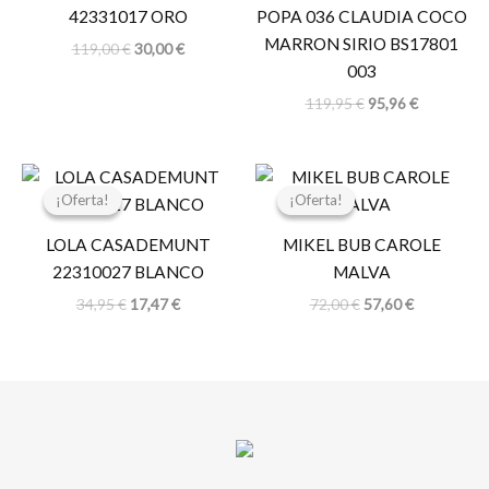
42331017 ORO
POPA 036 CLAUDIA COCO
MARRON SIRIO BS17801
119,00
€
30,00
€
003
119,95
€
95,96
€
El
El
El
El
precio
precio
precio
precio
¡Oferta!
¡Oferta!
¡Oferta!
¡Oferta!
original
actual
original
actual
era:
es:
era:
es:
LOLA CASADEMUNT
MIKEL BUB CAROLE
34,95 €.
17,47 €.
72,00 €.
57,60 €.
22310027 BLANCO
MALVA
34,95
€
17,47
€
72,00
€
57,60
€