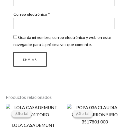
Correo electrónico
*
Guarda mi nombre, correo electrónico y web en este
navegador para la próxima vez que comente.
Productos relacionados
El
El
El
El
precio
precio
precio
precio
¡Oferta!
¡Oferta!
¡Oferta!
¡Oferta!
original
actual
original
actual
era:
es:
era:
es:
LOLA CASADEMUNT
119,00 €.
30,00 €.
119,95 €.
95,96 €.