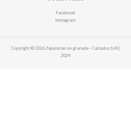
Facebook
Instagram
Copyright © 2026 Zapaterias en granada - Calzados toñi |
2024
Este sitio web utiliza cookies y solicita sus datos personales para
mejorar su experiencia de navegación. We are committed to
protecting your privacy and ensuring your data is handled in
compliance with the
General Data Protection Regulation (GDPR)
.
Aceptar
privacidad y cookies
Cart
Your cart is empty!
Return to shop