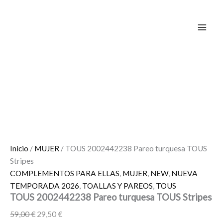
Ir
El
El
El
El
El
El
El
El
¡Oferta!
¡Oferta!
¡Oferta!
¡Oferta!
¡Oferta!
¡Oferta!
¡Oferta!
al
precio
precio
precio
precio
precio
precio
precio
precio
contenido
original
actual
original
original
original
actual
actual
actual
era:
es:
era:
era:
era:
es:
es:
es:
59,00 €.
29,50 €.
81,00 €.
59,95 €.
119,00 €.
64,80 €.
29,97 €.
30,00 €.
Inicio
/
MUJER
/ TOUS 2002442238 Pareo turquesa TOUS
Stripes
COMPLEMENTOS PARA ELLAS
,
MUJER
,
NEW
,
NUEVA
TEMPORADA 2026
,
TOALLAS Y PAREOS
,
TOUS
TOUS 2002442238 Pareo turquesa TOUS Stripes
59,00
€
29,50
€