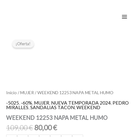
Ir
al
contenido
El
El
WEEKEND
12253
precio
precio
¡Oferta!
NAPA
original
actual
METAL
era:
es:
HUMO
109,00 €.
80,00 €.
cantidad
Inicio
/
MUJER
/ WEEKEND 12253 NAPA METAL HUMO
-5025
,
-60%
,
MUJER
,
NUEVA TEMPORADA 2024
,
PEDRO
MIRALLES
,
SANDALIAS TACON
,
WEEKEND
WEEKEND 12253 NAPA METAL HUMO
109,00
€
80,00
€