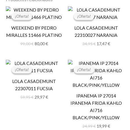
El
El
El
El
precio
precio
precio
precio
¡Oferta!
¡Oferta!
¡Oferta!
¡Oferta!
original
actual
original
actual
era:
es:
era:
es:
WEEKEND BY PEDRO
LOLA CASADEMUNT
99,00 €.
80,00 €.
34,95 €.
17,47 €.
MIRALLES 11466 PLATINO
22310027 NARANJA
99,00
€
80,00
€
34,95
€
17,47
€
El
El
El
El
precio
precio
precio
precio
¡Oferta!
¡Oferta!
¡Oferta!
¡Oferta!
original
actual
original
actual
era:
es:
era:
es:
LOLA CASADEMUNT
59,95 €.
29,97 €.
24,99 €.
19,99 €.
22307011 FUCSIA
IPANEMA IP 27014
59,95
€
29,97
€
IPANEMA FRIDA KAHLO
AI716
BLACK/PINK/YELLOW
24,99
€
19,99
€