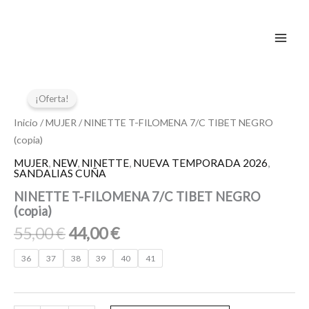
Ir
al
contenido
El
El
NINETTE
T-
precio
precio
¡Oferta!
FILOMENA
original
actual
7/C
Inicio
/
MUJER
/ NINETTE T-FILOMENA 7/C TIBET NEGRO
era:
es:
TIBET
(copia)
55,00 €.
44,00 €.
NEGRO
MUJER
,
NEW
,
NINETTE
,
NUEVA TEMPORADA 2026
,
(copia)
SANDALIAS CUÑA
cantidad
NINETTE T-FILOMENA 7/C TIBET NEGRO
(copia)
55,00
€
44,00
€
36
37
38
39
40
41