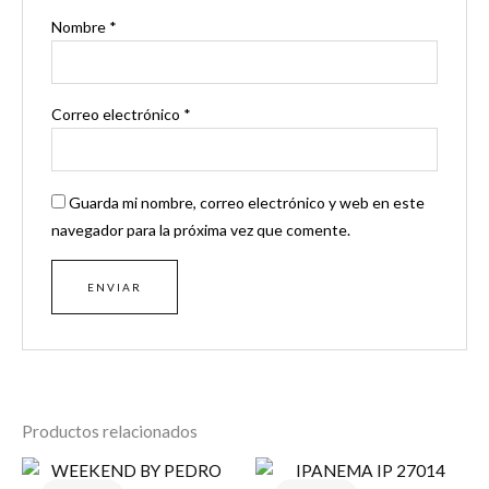
Nombre
*
Correo electrónico
*
Guarda mi nombre, correo electrónico y web en este
navegador para la próxima vez que comente.
Productos relacionados
El
El
El
El
precio
precio
precio
precio