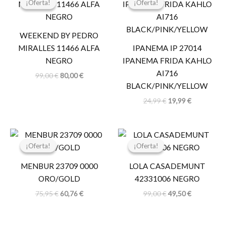
¡Oferta!
¡Oferta!
¡Oferta!
¡Oferta!
original
actual
original
actual
era:
es:
era:
es:
99,00 €.
80,00 €.
24,99 €.
19,99 €.
WEEKEND BY PEDRO
MIRALLES 11466 ALFA
IPANEMA IP 27014
NEGRO
IPANEMA FRIDA KAHLO
AI716
99,00
€
80,00
€
BLACK/PINK/YELLOW
24,99
€
19,99
€
El
El
El
El
precio
precio
precio
precio
¡Oferta!
¡Oferta!
¡Oferta!
¡Oferta!
original
actual
original
actual
era:
es:
era:
es:
MENBUR 23709 0000
LOLA CASADEMUNT
75,95 €.
60,76 €.
99,00 €.
49,50 €.
ORO/GOLD
42331006 NEGRO
75,95
€
60,76
€
99,00
€
49,50
€