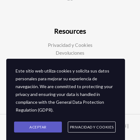
Resources
Privacidad y Cookies
Devoluciones
Este sitio web utiliza cookies y solicita sus datos
Social Media
personales para mejorar su experiencia de
navegación. We are committed to protecting your
Facebook
privacy and ensuring your data is handled in
Instagram
compliance with the
General Data Protection
Regulation (GDPR)
.
Copyright © 2026 Zapaterias en granada - Calzados toñi |
ACEPTAR
PRIVACIDAD Y COOKIES
2024