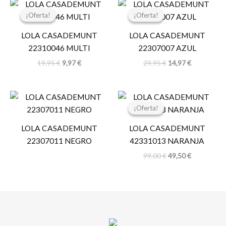
El
El
El
El
precio
precio
precio
precio
¡Oferta!
¡Oferta!
¡Oferta!
¡Oferta!
original
actual
original
actual
era:
es:
era:
es:
LOLA CASADEMUNT
LOLA CASADEMUNT
19,95 €.
9,97 €.
29,95 €.
14,97 €.
22310046 MULTI
22307007 AZUL
19,95
€
9,97
€
29,95
€
14,97
€
El
El
precio
precio
¡Oferta!
¡Oferta!
original
actual
era:
es:
LOLA CASADEMUNT
LOLA CASADEMUNT
99,00 €.
49,50 €.
22307011 NEGRO
42331013 NARANJA
99,00
€
49,50
€