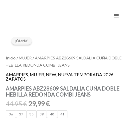
Ir
al
contenido
El
El
AMARPIES
ABZ28609
precio
precio
¡Oferta!
SALDALIA
original
actual
CUÑA
era:
es:
DOBLE
Inicio
/
MUJER
/ AMARPIES ABZ28609 SALDALIA CUÑA DOBLE
44,95 €.
29,99 €.
HEBILLA
HEBILLA REDONDA COMBI JEANS
REDONDA
COMBI
AMARPIES
,
MUJER
,
NEW
,
NUEVA TEMPORADA 2026
,
ZAPATOS
JEANS
cantidad
AMARPIES ABZ28609 SALDALIA CUÑA DOBLE
HEBILLA REDONDA COMBI JEANS
44,95
€
29,99
€
36
37
38
39
40
41