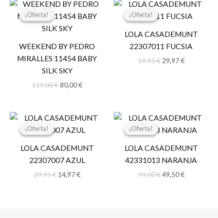
El
El
El
El
precio
precio
precio
precio
¡Oferta!
¡Oferta!
¡Oferta!
¡Oferta!
original
actual
original
actual
era:
es:
era:
es:
LOLA CASADEMUNT
119,00 €.
80,00 €.
59,95 €.
29,97 €.
WEEKEND BY PEDRO
22307011 FUCSIA
MIRALLES 11454 BABY
59,95
€
29,97
€
SILK SKY
119,00
€
80,00
€
El
El
El
El
precio
precio
precio
precio
¡Oferta!
¡Oferta!
¡Oferta!
¡Oferta!
original
actual
original
actual
era:
es:
era:
es:
LOLA CASADEMUNT
LOLA CASADEMUNT
29,95 €.
14,97 €.
99,00 €.
49,50 €.
22307007 AZUL
42331013 NARANJA
29,95
€
14,97
€
99,00
€
49,50
€