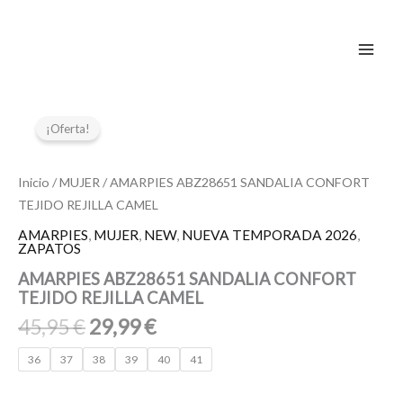
Ir
al
contenido
El
El
AMARPIES
ABZ28651
precio
precio
¡Oferta!
SANDALIA
original
actual
CONFORT
era:
es:
TEJIDO
Inicio
/
MUJER
/ AMARPIES ABZ28651 SANDALIA CONFORT
45,95 €.
29,99 €.
REJILLA
TEJIDO REJILLA CAMEL
CAMEL
cantidad
AMARPIES
,
MUJER
,
NEW
,
NUEVA TEMPORADA 2026
,
ZAPATOS
AMARPIES ABZ28651 SANDALIA CONFORT
TEJIDO REJILLA CAMEL
45,95
€
29,99
€
36
37
38
39
40
41