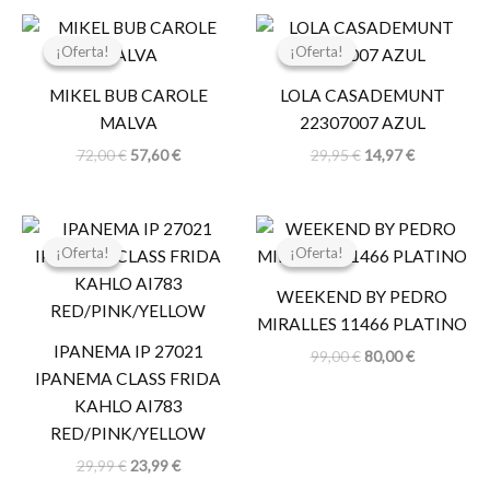
El
El
El
El
precio
precio
precio
precio
¡Oferta!
¡Oferta!
¡Oferta!
¡Oferta!
original
actual
original
actual
era:
es:
era:
es:
MIKEL BUB CAROLE
LOLA CASADEMUNT
72,00 €.
57,60 €.
29,95 €.
14,97 €.
MALVA
22307007 AZUL
72,00
€
57,60
€
29,95
€
14,97
€
El
El
El
El
precio
precio
precio
precio
¡Oferta!
¡Oferta!
¡Oferta!
¡Oferta!
original
actual
original
actual
era:
es:
era:
es:
WEEKEND BY PEDRO
29,99 €.
23,99 €.
99,00 €.
80,00 €.
MIRALLES 11466 PLATINO
IPANEMA IP 27021
99,00
€
80,00
€
IPANEMA CLASS FRIDA
KAHLO AI783
RED/PINK/YELLOW
29,99
€
23,99
€