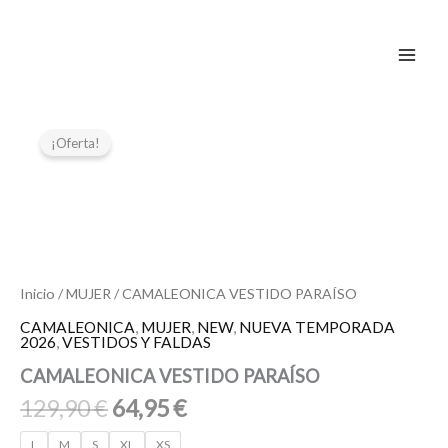
Ir
al
contenido
El
El
CAMALEONICA
VESTIDO
precio
precio
¡Oferta!
PARAÍSO
original
actual
cantidad
era:
es:
129,90 €.
64,95 €.
Inicio
/
MUJER
/ CAMALEONICA VESTIDO PARAÍSO
CAMALEONICA
,
MUJER
,
NEW
,
NUEVA TEMPORADA
2026
,
VESTIDOS Y FALDAS
CAMALEONICA VESTIDO PARAÍSO
129,90
€
64,95
€
L
M
S
XL
XS