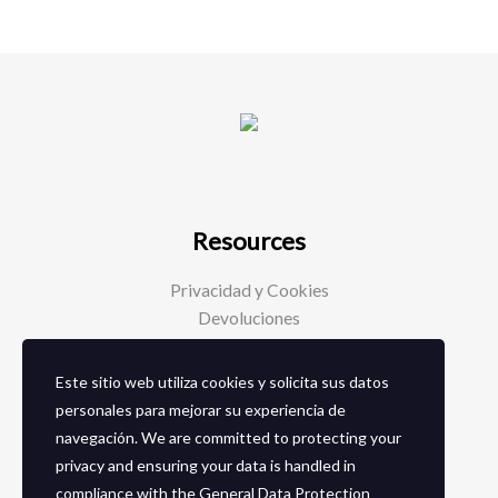
Resources
Privacidad y Cookies
Devoluciones
Este sitio web utiliza cookies y solicita sus datos
Social Media
personales para mejorar su experiencia de
navegación. We are committed to protecting your
Facebook
privacy and ensuring your data is handled in
Instagram
compliance with the
General Data Protection