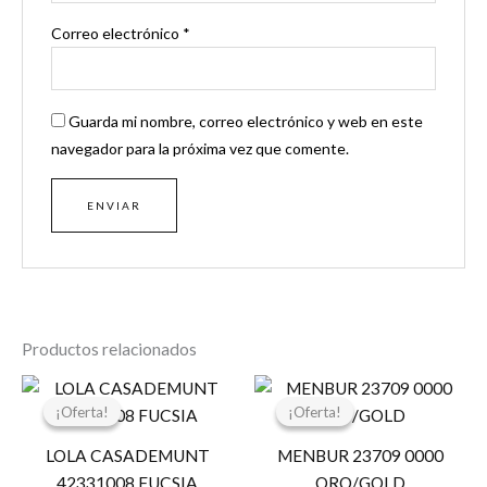
Correo electrónico
*
Guarda mi nombre, correo electrónico y web en este
navegador para la próxima vez que comente.
Productos relacionados
El
El
El
El
precio
precio
precio
precio
¡Oferta!
¡Oferta!
¡Oferta!
¡Oferta!
original
actual
original
actual
era:
es:
era:
es:
LOLA CASADEMUNT
MENBUR 23709 0000
119,00 €.
59,50 €.
75,95 €.
60,76 €.
42331008 FUCSIA
ORO/GOLD