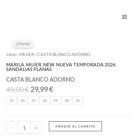
Ir
al
contenido
El
El
CASTA
BLANCO
precio
precio
¡Oferta!
ADORNO
original
actual
cantidad
Inicio
/
MUJER
/ CASTA BLANCO ADORNO
era:
es:
MARILA
,
MUJER
,
NEW
,
NUEVA TEMPORADA 2026
,
45,00 €.
29,99 €.
SANDALIAS PLANAS
CASTA BLANCO ADORNO
45,00
€
29,99
€
35
36
37
38
39
40
41
AÑADIR AL CARRITO
-
+