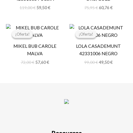
119,00
€
59,50
€
75,95
€
60,76
€
El
El
El
El
precio
precio
precio
precio
¡Oferta!
¡Oferta!
¡Oferta!
¡Oferta!
original
actual
original
actual
era:
es:
era:
es:
MIKEL BUB CAROLE
LOLA CASADEMUNT
72,00 €.
57,60 €.
99,00 €.
49,50 €.
MALVA
42331006 NEGRO
72,00
€
57,60
€
99,00
€
49,50
€