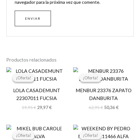
navegador para la próxima vez que comente.
Productos relacionados
El
El
El
El
precio
precio
precio
precio
¡Oferta!
¡Oferta!
¡Oferta!
¡Oferta!
original
actual
original
actual
era:
es:
era:
es:
LOLA CASADEMUNT
MENBUR 23376 ZAPATO
59,95 €.
29,97 €.
62,95 €.
50,36 €.
22307011 FUCSIA
DANBURITA
59,95
€
29,97
€
62,95
€
50,36
€
El
El
El
El
precio
precio
precio
precio
¡Oferta!
¡Oferta!
¡Oferta!
¡Oferta!
original
actual
original
actual