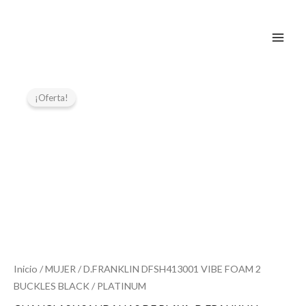
Ir
al
contenido
El
El
D.FRANKLIN
DFSH413001
precio
precio
¡Oferta!
VIBE
original
actual
FOAM
era:
es:
2
24,99 €.
19,99 €.
BUCKLES
BLACK
/
PLATINUM
cantidad
Inicio
/
MUJER
/ D.FRANKLIN DFSH413001 VIBE FOAM 2
BUCKLES BLACK / PLATINUM