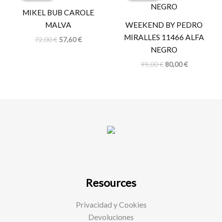
era:
es:
era:
es:
MIKEL BUB CAROLE
72,00 €.
57,60 €.
99,00 €.
80,00 €.
MALVA
WEEKEND BY PEDRO
MIRALLES 11466 ALFA
72,00
€
57,60
€
NEGRO
99,00
€
80,00
€
Resources
Privacidad y Cookies
Devoluciones