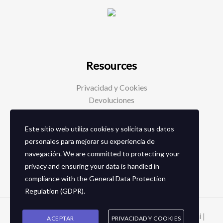
Resources
Privacidad y Cookies
Devoluciones
Este sitio web utiliza cookies y solicita sus datos
Social Media
personales para mejorar su experiencia de
navegación. We are committed to protecting your
Facebook
privacy and ensuring your data is handled in
Instagram
compliance with the
General Data Protection
Regulation (GDPR)
.
Copyright © 2026 Zapaterias en granada - Calzados toñi |
ACEPTAR
PRIVACIDAD Y COOKIES