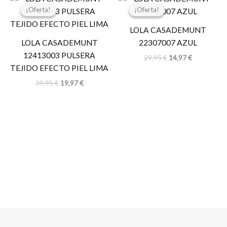
precio
precio
precio
precio
¡Oferta!
¡Oferta!
¡Oferta!
¡Oferta!
original
actual
original
actual
era:
es:
era:
es:
LOLA CASADEMUNT
39,95 €.
19,97 €.
29,95 €.
14,97 €.
LOLA CASADEMUNT
22307007 AZUL
12413003 PULSERA
29,95
€
14,97
€
TEJIDO EFECTO PIEL LIMA
39,95
€
19,97
€