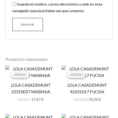
Guarda mi nombre, correo electrónico y web en este
navegador para la próxima vez que comente.
Productos relacionados
El
El
El
El
precio
precio
precio
precio
¡Oferta!
¡Oferta!
¡Oferta!
¡Oferta!
original
actual
original
actual
era:
es:
era:
es:
LOLA CASADEMUNT
LOLA CASADEMUNT
34,95 €.
17,47 €.
119,00 €.
59,50 €.
22310027 NARANJA
42331017 FUCSIA
34,95
€
17,47
€
119,00
€
59,50
€
El
El
El
El