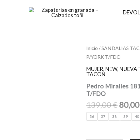
DEVOL
El
Pedro
Inicio
/
SANDALIAS TA
Miralles
preci
P/YORK T/FDO
18110
origin
ATENEA
MUJER
,
NEW
,
NUEVA 
CAPUCCINO
era:
TACON
HMA.GV5
139,0
P/YORK
Pedro Miralles 
T/FDO
T/FDO
cantidad
139,00
€
80,0
36
37
38
39
40