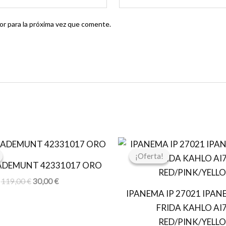
r para la próxima vez que comente.
El
El
El
E
precio
precio
precio
p
¡Oferta!
¡Oferta!
original
actual
original
a
ADEMUNT 42331017 ORO
era:
es:
era:
e
119,00 €.
30,00 €.
29,99 €.
2
119,00
€
30,00
€
IPANEMA IP 27021 IPAN
FRIDA KAHLO AI
RED/PINK/YELL