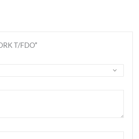
YORK T/FDO”