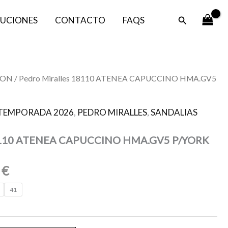
es:
era:
Buscar
UCIONES
CONTACTO
FAQS
80,00 €.
139,00 €.
El
CON
/ Pedro Miralles 18110 ATENEA CAPUCCINO HMA.GV5
o
precio
al
actual
TEMPORADA 2026
,
PEDRO MIRALLES
,
SANDALIAS
es:
0 €.
80,00 €.
18110 ATENEA CAPUCCINO HMA.GV5 P/YORK
0
€
41