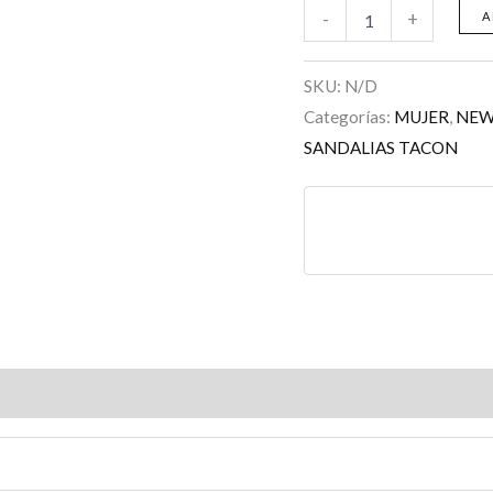
-
+
A
SKU:
N/D
Categorías:
MUJER
,
NE
SANDALIAS TACON