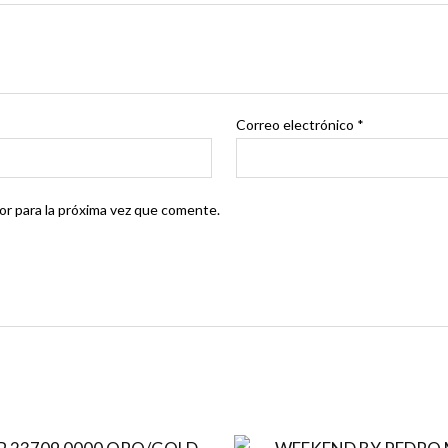
Correo electrónico
*
r para la próxima vez que comente.
El
El
El
E