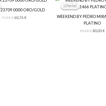
precio
precio
precio
p
¡Oferta!
¡Oferta!
original
actual
original
a
23709 0000 ORO/GOLD
era:
es:
era:
e
WEEKEND BY PEDRO MIRA
75,95 €.
60,76 €.
99,00 €.
8
75,95
€
60,76
€
PLATINO
99,00
€
80,00
€