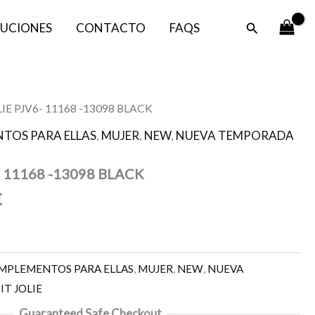
Buscar
UCIONES
CONTACTO
FAQS
El
LIE PJV6- 11168 -13098 BLACK
precio
TOS PARA ELLAS
,
MUJER
,
NEW
,
NUEVA TEMPORADA
l
actual
es:
- 11168 -13098 BLACK
.
19,47 €.
€
MPLEMENTOS PARA ELLAS
,
MUJER
,
NEW
,
NUEVA
IT JOLIE
Guaranteed Safe Checkout