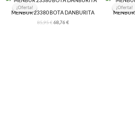
precio
precio
¡Oferta!
¡Oferta!
¡Oferta!
¡Oferta!
original
actual
MENBUR 23380 BOTA DANBURITA
MENBUR 
era:
es:
85,95 €.
68,76 €.
85,95
€
68,76
€