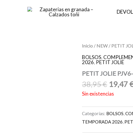
DEVOL
El
Inicio
/
NEW
/ PETIT JO
precio
BOLSOS
,
COMPLEMEN
origina
2026
,
PETIT JOLIE
era:
PETIT JOLIE PJV6
38,95 €
38,95
€
19,47
Sin existencias
Categorías:
BOLSOS
,
CO
TEMPORADA 2026
,
PET