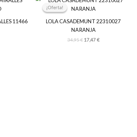
recio
precio
precio
¡Oferta!
¡Oferta!
ctual
original
actual
s:
era:
es:
LLES 11466
LOLA CASADEMUNT 22310027
0,00 €.
34,95 €.
17,47 €.
NARANJA
34,95
€
17,47
€