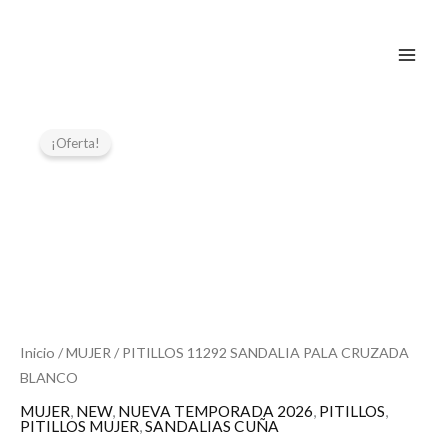
Ir
al
contenido
El
El
PITILLOS
11292
precio
precio
¡Oferta!
SANDALIA
original
actual
PALA
era:
es:
CRUZADA
59,95 €.
50,00 €.
BLANCO
cantidad
Inicio
/
MUJER
/ PITILLOS 11292 SANDALIA PALA CRUZADA
BLANCO
MUJER
,
NEW
,
NUEVA TEMPORADA 2026
,
PITILLOS
,
PITILLOS MUJER
,
SANDALIAS CUÑA