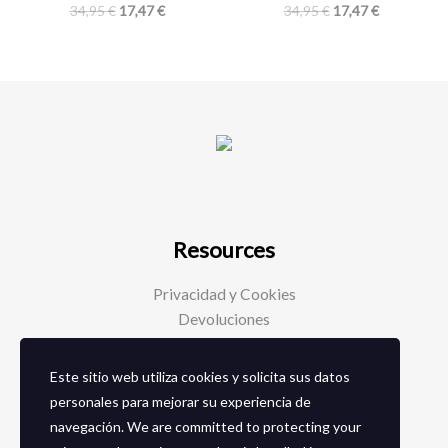
34,95
€
17,47
€
34,95
€
17,47
€
Resources
Privacidad y Cookies
Devoluciones
Este sitio web utiliza cookies y solicita sus datos
Social Media
personales para mejorar su experiencia de
navegación. We are committed to protecting your
Facebook