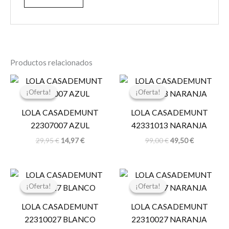
Productos relacionados
El
El
El
El
precio
precio
precio
precio
¡Oferta!
¡Oferta!
¡Oferta!
¡Oferta!
original
actual
original
actual
era:
es:
era:
es:
LOLA CASADEMUNT
LOLA CASADEMUNT
29,95 €.
14,97 €.
99,00 €.
49,50 €.
22307007 AZUL
42331013 NARANJA
29,95
€
14,97
€
99,00
€
49,50
€
El
El
El
El
precio
precio
precio
precio
¡Oferta!
¡Oferta!
¡Oferta!
¡Oferta!
original
actual
original
actual
era:
es:
era:
es:
LOLA CASADEMUNT
LOLA CASADEMUNT
34,95 €.
17,47 €.
34,95 €.
17,47 €.
22310027 BLANCO
22310027 NARANJA