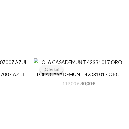
l
El
El
recio
precio
precio
¡Oferta!
¡Oferta!
ctual
original
actual
7007 AZUL
LOLA CASADEMUNT 42331017 ORO
s:
era:
es:
4,97 €.
119,00 €.
30,00 €.
119,00
€
30,00
€