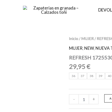
DEVOL
REFRESH
Inicio
/
MUJER
/ REFRESH
17255301
Sandalia
MUJER
,
NEW
,
NUEVA 
de
REFRESH 17255301
mujer
plano
29,95
€
cantidad
36
37
38
39
40
-
+
A