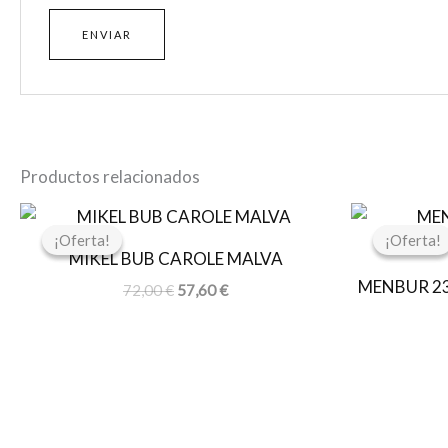
Productos relacionados
El
El
precio
precio
¡Oferta!
¡Oferta!
¡Oferta!
¡Oferta!
original
actual
MIKEL BUB CAROLE MALVA
era:
es:
MENBUR 2
72,00 €.
57,60 €.
72,00
€
57,60
€