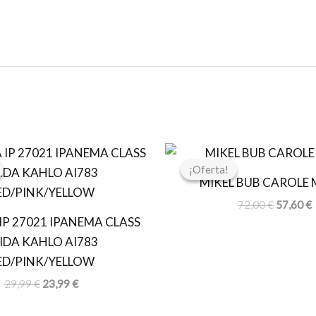
El
El
El
E
precio
precio
precio
p
¡Oferta!
¡Oferta!
original
actual
original
a
MIKEL BUB CAROLE 
era:
es:
era:
e
29,99 €.
23,99 €.
72,00 €.
5
72,00
€
57,60
€
IP 27021 IPANEMA CLASS
IDA KAHLO AI783
ED/PINK/YELLOW
29,99
€
23,99
€