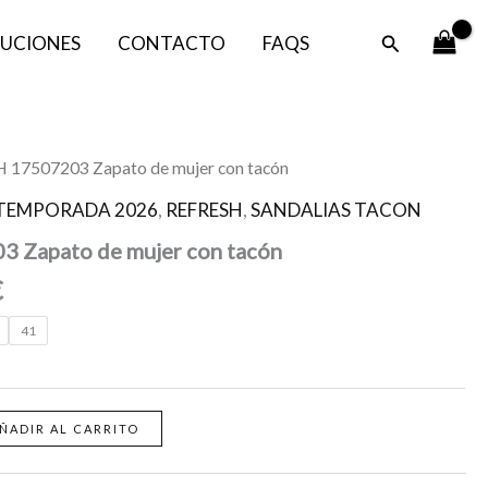
era:
es:
Buscar
UCIONES
CONTACTO
FAQS
39,95 €.
29,95 €.
El
 17507203 Zapato de mujer con tacón
precio
TEMPORADA 2026
,
REFRESH
,
SANDALIAS TACON
l
actual
 Zapato de mujer con tacón
es:
.
29,95 €.
€
41
ÑADIR AL CARRITO