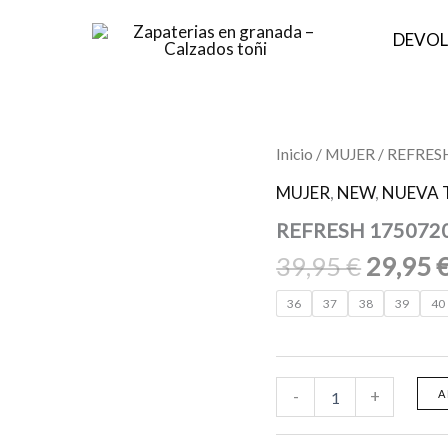
DEVOL
El
REFRESH
Inicio
/
MUJER
/ REFRESH
17507203
precio
Zapato
MUJER
,
NEW
,
NUEVA 
origina
de
REFRESH 17507203
mujer
era:
con
39,95 €
39,95
€
29,95
tacón
cantidad
36
37
38
39
40
-
+
A