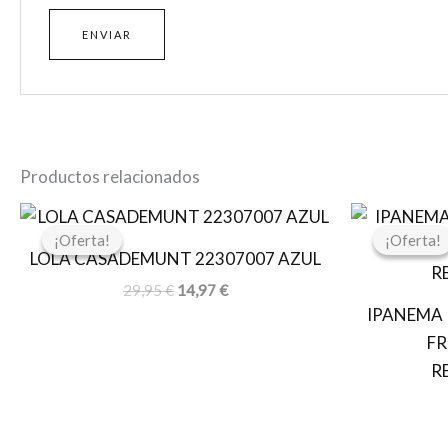
Productos relacionados
El
El
precio
precio
¡Oferta!
¡Oferta!
¡Oferta!
¡Oferta!
original
actual
LOLA CASADEMUNT 22307007 AZUL
era:
es:
29,95 €.
14,97 €.
29,95
€
14,97
€
IPANEMA 
FR
R