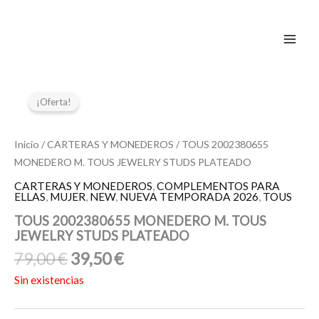
Ir
al
contenido
El
El
precio
precio
¡Oferta!
original
actual
era:
es:
Inicio
/
CARTERAS Y MONEDEROS
/ TOUS 2002380655
79,00 €.
39,50 €.
MONEDERO M. TOUS JEWELRY STUDS PLATEADO
CARTERAS Y MONEDEROS
,
COMPLEMENTOS PARA
ELLAS
,
MUJER
,
NEW
,
NUEVA TEMPORADA 2026
,
TOUS
TOUS 2002380655 MONEDERO M. TOUS
JEWELRY STUDS PLATEADO
79,00
€
39,50
€
Sin existencias